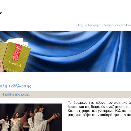
English homepage
Ανακοινώσεις και Εκδ
ολή εκδήλωσης
 Η κόψη της έλξης
Το δρώμενο έχει άξονα τον ποιητικό 
έρωτα, και της διαρκούς αναζήτησης το
Κάποιες φορές απεγνωσμένα. Άλλοτε σαν
μας επιστρέψει στην καθαρότητα των α