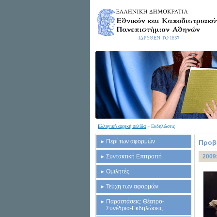
Ελληνική αρχική σελίδα
» Εκδηλώσεις
Περί των αφορμών
Προβ
Συντακτική Επιτροπή
2009:
Ομιλητές
Τεύχη των αφορμών
Παραστάσεις: Θέατρο-
Συνέδρια-Εκδηλώσεις