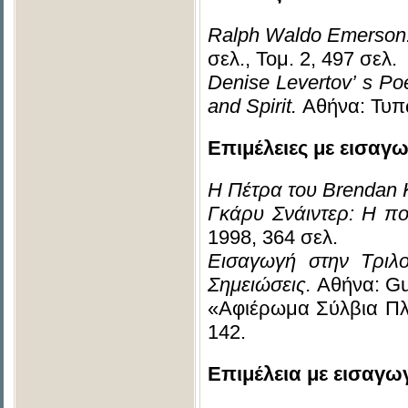
Ralph Waldo Emerson:
σελ., Τομ. 2, 497 σελ.
Denise Levertov’
s Po
and Spirit.
Αθήνα: Τυπω
Επιμέλειες με εισαγ
Η Πέτρα του
Brendan
Γκάρυ Σνάιντερ: Η ποι
1998, 364 σελ.
Εισαγωγή στην Τριλ
Σημειώσεις.
Αθήνα: Gu
«Αφιέρωμα Σύλβια Πλ
142.
Επιμέλεια με εισαγω