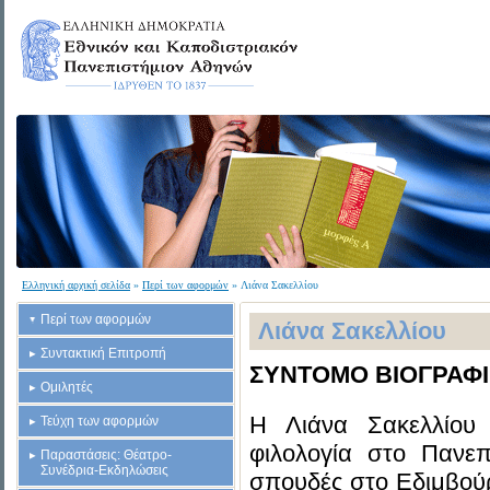
Ελληνική αρχική σελίδα
»
Περί των αφορμών
» Λιάνα Σακελλίου
Περί των αφορμών
Λιάνα Σακελλίου
Συντακτική Επιτροπή
ΣΥΝΤΟΜΟ ΒΙΟΓΡΑΦ
Ομιλητές
Η Λιάνα Σακελλίου
Τεύχη των αφορμών
φιλολογία στο Πανεπ
Παραστάσεις: Θέατρο-
Συνέδρια-Εκδηλώσεις
σπουδές στο Εδιμβούρ