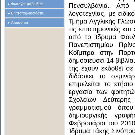
Φωτογραφικό υλικό
Πενσυλβάνια. Από 
λογοτεχνίας, με ειδι
Βιντεοπαρουσιάσεις
Τμήμα Αγγλικής Γλώσσ
Απόφοιτοι
τις επιστημονικές κα
από το Ίδρυμα Φουλ
Πανεπιστημίου Πρίν
Κοΐμπρα στην Πορτο
δημοσιεύσει 14 βιβλία
της έχουν εκδοθεί σε
διδάσκει το σεμινά
επιμελείται το ετήσι
εργασία των φοιτητώ
Σχολείων Δεύτερης
γραμματισμού όπο
δημιουργικής γραφ
Φεβρουάριο του 2010
Ίδρυμα Τάκης Σινόπου